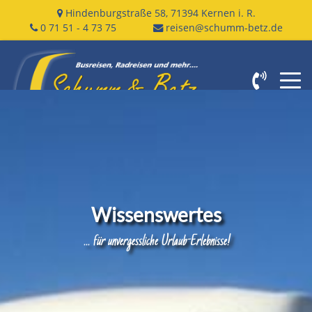
Hindenburgstraße 58
,
71394
Kernen i. R.
0 71 51 - 4 73 75
reisen@schumm-betz.de
Wissenswertes
... für unvergessliche Urlaub-Erlebnisse!