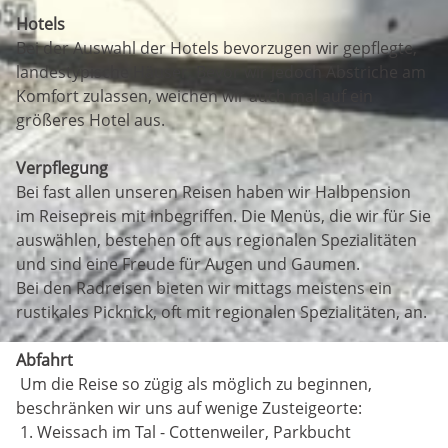
Hotels
Bei der Auswahl der Hotels bevorzugen wir gepflegte,
landestypische Häuser. Bevor wir jedoch Abstriche am
Komfort zulassen, weichen wir auch mal auf ein
größeres Hotel aus.
Verpflegung
Bei fast allen unseren Reisen haben wir Halbpension
im Reisepreis mit inbegriffen. Die Menüs, die wir für Sie
auswählen, bestehen oft aus regionalen Spezialitäten
und sind eine Freude für Augen und Gaumen.
Bei den Radreisen bieten wir mittags meistens ein
rustikales Picknick, oft mit regionalen Spezialitäten, an.
Abfahrt
Um die Reise so zügig als möglich zu beginnen,
beschränken wir uns auf wenige Zusteigeorte:
1. Weissach im Tal - Cottenweiler, Parkbucht