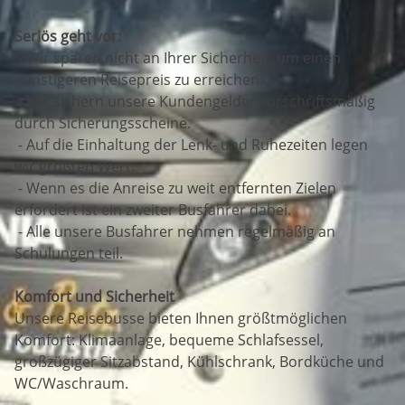
Seriös geht vor:
- Wir sparen nicht an Ihrer Sicherheit, um einen
günstigeren Reisepreis zu erreichen:
- Wir sichern unsere Kundengelder vorschriftsmäßig
durch Sicherungsscheine.
- Auf die Einhaltung der Lenk- und Ruhezeiten legen
wir größten Wert.
- Wenn es die Anreise zu weit entfernten Zielen
erfordert ist ein zweiter Busfahrer dabei.
- Alle unsere Busfahrer nehmen regelmäßig an
Schulungen teil.
Komfort und Sicherheit
Unsere Reisebusse bieten Ihnen größtmöglichen
Komfort: Klimaanlage, bequeme Schlafsessel,
großzügiger Sitzabstand, Kühlschrank, Bordküche und
WC/Waschraum.