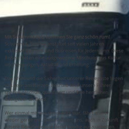
Mit Schumm&Betz kommen Sie ganz schön rum!
Schumm & Betz veranstaltet seit vielen Jahren
exklusive Fahrrad- und Busreisen für Jedermann. Diese
Reisen bieten eine ausgewogene Mischung aus Kultur
und Vergnügen, Aktivität und Erholung.
Das Wohl und die Sicherheit unserer Reisegäste liegen
uns sehr am Herzen. Deshalb sind unsere Fahrer
speziell geschult, qualifiziert und Ihre herzlichen
Gastgeber an Bord.
Wer einmal mit uns unterwegs war, fährt immer
wieder gerne mit. Das motiviert uns, auch in Zukunft
unsere Reiseangebote detailfreudig auszuarbeiten.