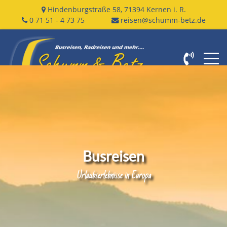
Hindenburgstraße 58
,
71394
Kernen i. R.
0 71 51 - 4 73 75
reisen@schumm-betz.de
Busreisen
Urlaubserlebnisse in Europa